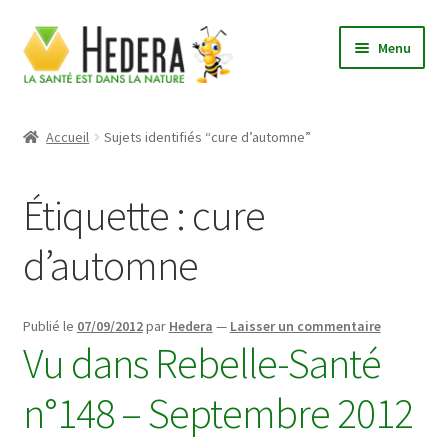
Aller
Aller
Menu
à
au
la
contenu
Accueil
navigation
Accueil
Sujets identifiés “cure d’automne”
Actualités
Étiquette :
cure
Boutique
d’automne
Conditions Générales de Vente
Contactez-nous
Publié le
07/09/2012
par
Hedera
—
Laisser un commentaire
Vu dans Rebelle-Santé
Le laboratoire Hedera
n°148 – Septembre 2012
Mon compte