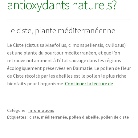
antioxydants naturels?
Déconnexion
Panier
Le ciste, plante méditerranéenne
Plan du site
Le Ciste (cistus salviaefolius, c. monspeliensis, c.villosus)
est une plante du pourtour méditerranéen, et que l’on
Procéder à l’achat
retrouve notamment à l’état sauvage dans les régions
écologiquement préservées en Dalmatie. Le pollen de fleur
Questions fréquentes
de Ciste récolté par les abeilles est le pollen le plus riche
Pollen
bienfaits pour l’organisme.
Continuer la lecture de
de
Témoignages
ciste
:
Catégorie :
Informations
le
Étiquettes :
ciste
,
méditerranée
,
pollen d'abeille
,
pollen de ciste
plus
puissant
des