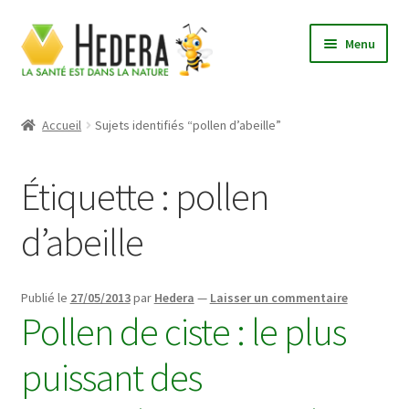
Aller
Aller
Menu
à
au
la
contenu
Accueil
navigation
Accueil
Sujets identifiés “pollen d’abeille”
Actualités
Étiquette :
pollen
Boutique
d’abeille
Conditions Générales de Vente
Contactez-nous
Publié le
27/05/2013
par
Hedera
—
Laisser un commentaire
Pollen de ciste : le plus
Le laboratoire Hedera
puissant des
Mon compte